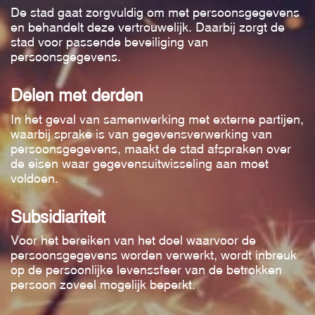
De stad gaat zorgvuldig om met persoonsgegevens
en behandelt deze vertrouwelijk. Daarbij zorgt de
stad voor passende beveiliging van
persoonsgegevens.
Delen met derden
In het geval van samenwerking met externe partijen,
waarbij sprake is van gegevensverwerking van
persoonsgegevens, maakt de stad afspraken over
de eisen waar gegevensuitwisseling aan moet
voldoen.
Subsidiariteit
Voor het bereiken van het doel waarvoor de
persoonsgegevens worden verwerkt, wordt inbreuk
op de persoonlijke levenssfeer van de betrokken
persoon zoveel mogelijk beperkt.