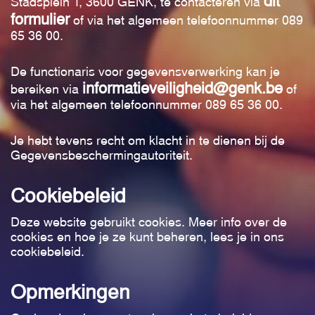
dit
Stadsplein 1, 3600 GENK, te contacteren via
formulier
of via het algemeen telefoonnummer 089
65 36 00.
De functionaris voor gegevensverwerking kan je
informatieveiligheid@genk.be
bereiken via
of
via het algemeen telefoonnummer 089 65 36 00.
Je hebt tevens recht om klacht in te dienen bij de
Gegevensbeschermingautoriteit.
Cookiebeleid
Deze website gebruikt cookies. Meer info over de
cookies en hoe je ze kunt beheren, lees je in ons
cookiebeleid.
Opmerkingen